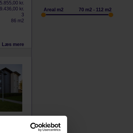
5.855,00 kr.
9.436,00 kr.
Areal m2
70 m2 - 112 m2
3
86 m2
Læs mere
h., 9700