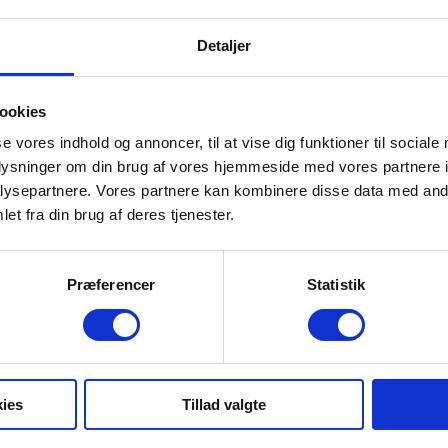
6.470,00 kr.
Leje
kud
21.018,00 kr.
Indskud
1
Detaljer
lser
3
Værelser
l
95 m2
Areal
ookies
se vores indhold og annoncer, til at vise dig funktioner til sociale
Læs mere
oplysninger om din brug af vores hjemmeside med vores partnere i
ysepartnere. Vores partnere kan kombinere disse data med andr
et fra din brug af deres tjenester.
Præferencer
Statistik
ies
Tillad valgte
valdsensvej 8, 1.th., 9700
Thorvaldsensvej 8, 2.t
derslev
Brønderslev