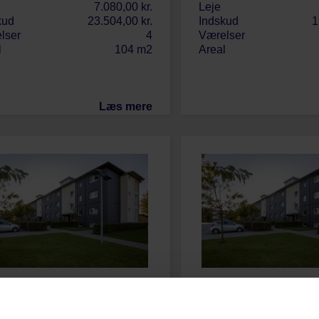
7.080,00 kr.
Leje
kud
23.504,00 kr.
Indskud
1
lser
4
Værelser
l
104 m2
Areal
Læs mere
valdsensvej 2, 2.th., 9700
Thorvaldsensvej 6, 2.t
derslev
Brønderslev