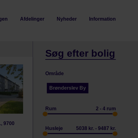
gen
Afdelinger
Nyheder
Information
Søg efter bolig
Område
Brønderslev By
Rum
2 - 4 rum
., 9700
Husleje
5038 kr. - 9487 kr.