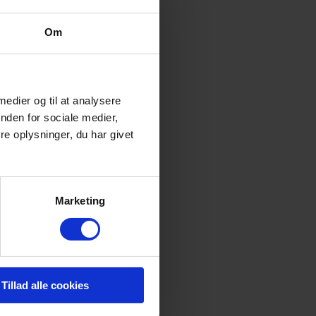
5.855,00 kr.
9.436,00 kr.
Om
3
86 m2
 medier og til at analysere
Læs mere
nden for sociale medier,
e oplysninger, du har givet
Marketing
Tillad alle cookies
h., 9700