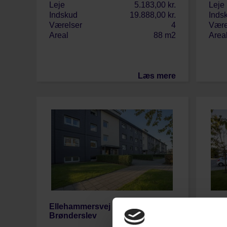
Leje
5.183,00 kr.
Leje
Indskud
19.888,00 kr.
Inds
Værelser
4
Være
Areal
88 m2
Area
Læs mere
Ellehammersvej 10, st.th, 9700
Thor
Brønderslev
Brøn