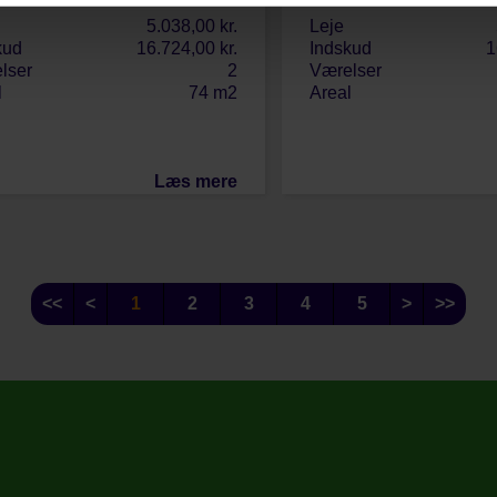
5.038,00 kr.
Leje
kud
16.724,00 kr.
Indskud
1
lser
2
Værelser
l
74 m2
Areal
Læs mere
<<
<
1
2
3
4
5
>
>>