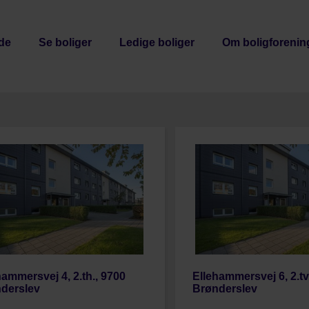
de
Se boliger
Ledige boliger
Om boligforenin
hammersvej 4, 2.th., 9700
Ellehammersvej 6, 2.tv
derslev
Brønderslev