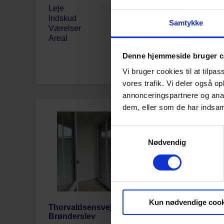
Leje
6.196,00 kr.
Leje
Indskud
20.566,00 kr.
Inds
Samtykke
Værelser
3
Være
Areal
91 m2
Area
Denne hjemmeside bruger c
Vi bruger cookies til at tilpas
Læs mere
vores trafik. Vi deler også 
annonceringspartnere og anal
dem, eller som de har indsaml
Samtykkevalg
Nødvendig
Kun nødvendige cook
Thorvaldsensvej 8, st.th., 9700
Thor
Brønderslev
Brøn