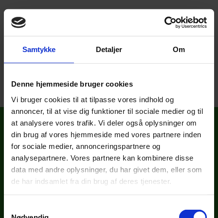
Samtykke
Detaljer
Om
Boligforeningen afholder den ordinære
generalforsamling torsdag den 21. maj 2026 kl.
18.30 i Brønderslev Hallen.
Denne hjemmeside bruger cookies
Vi bruger cookies til at tilpasse vores indhold og
annoncer, til at vise dig funktioner til sociale medier og til
Boligforeningen P.M.
at analysere vores trafik. Vi deler også oplysninger om
din brug af vores hjemmeside med vores partnere inden
Søndergade 1
for sociale medier, annonceringspartnere og
9700 Brønderslev
Telefon: 98 82 12 34
analysepartnere. Vores partnere kan kombinere disse
Email: info@bolig-pm.dk
data med andre oplysninger, du har givet dem, eller som
CVR nr: 14704612
de har indsamlet fra din brug af deres tjenester.
Daglig åbningstid
Samtykkevalg
Mandag: kl. 09.30 - 12.00
Nødvendig
Tirsdag: kl. 09.30 - 12.00